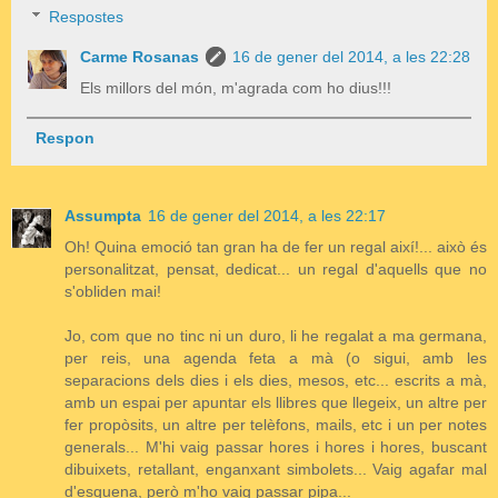
Respostes
Carme Rosanas
16 de gener del 2014, a les 22:28
Els millors del món, m'agrada com ho dius!!!
Respon
Assumpta
16 de gener del 2014, a les 22:17
Oh! Quina emoció tan gran ha de fer un regal així!... això és
personalitzat, pensat, dedicat... un regal d'aquells que no
s'obliden mai!
Jo, com que no tinc ni un duro, li he regalat a ma germana,
per reis, una agenda feta a mà (o sigui, amb les
separacions dels dies i els dies, mesos, etc... escrits a mà,
amb un espai per apuntar els llibres que llegeix, un altre per
fer propòsits, un altre per telèfons, mails, etc i un per notes
generals... M'hi vaig passar hores i hores i hores, buscant
dibuixets, retallant, enganxant simbolets... Vaig agafar mal
d'esquena, però m'ho vaig passar pipa...