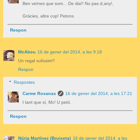
Ben veïnes que som... De dia!! No pas d,any!,
Gràcies, altre cop! Petons.
Respon
McAbeu
16 de gener del 2014, a les 9:18
Un regal xulíssim!!
Respon
Respostes
Carme Rosanas
16 de gener del 2014, a les 17:21
I tant que sí, Mc! U petó.
Respon
Núria Martínez (Bruixeta)
16 de gener del 2014, a les