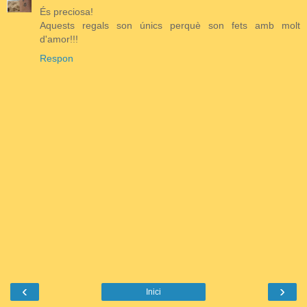
És preciosa!
Aquests regals son únics perquè son fets amb molt
d'amor!!!
Respon
‹
›
Inici