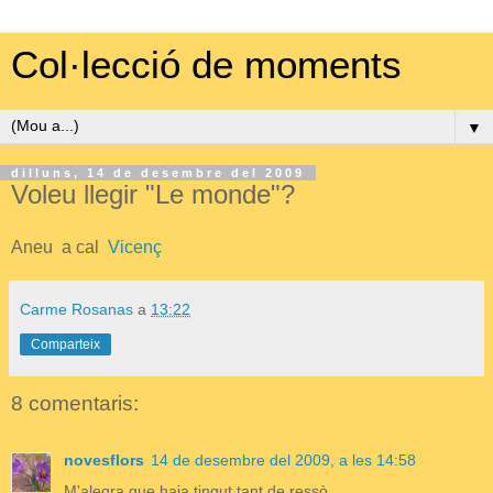
Col·lecció de moments
▼
dilluns, 14 de desembre del 2009
Voleu llegir "Le monde"?
Aneu a cal
Vicenç
Carme Rosanas
a
13:22
Comparteix
8 comentaris:
novesflors
14 de desembre del 2009, a les 14:58
M'alegra que haja tingut tant de ressò.