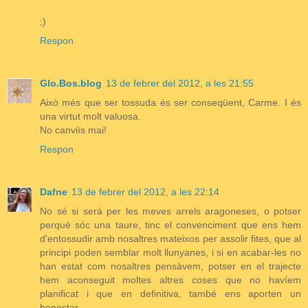
;)
Respon
Glo.Bos.blog
13 de febrer del 2012, a les 21:55
Això més que ser tossuda és ser conseqüent, Carme. I és
una virtut molt valuosa.
No canviïs mai!
Respon
Dafne
13 de febrer del 2012, a les 22:14
No sé si serà per les meves arrels aragoneses, o potser
perquè sóc una taure, tinc el convenciment que ens hem
d'entossudir amb nosaltres mateixos per assolir fites, que al
principi poden semblar molt llunyanes, i si en acabar-les no
han estat com nosaltres pensàvem, potser en el trajecte
hem aconseguit moltes altres coses que no havíem
planificat i que en definitiva, també ens aporten un
benestar.