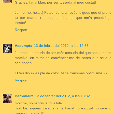
Gràcies, fanal blau, per ser tossuda al meu costat!
Jp, he, he, he... :) Potser seria al revés, digues que et prens
tu per mantenir el teu bon humor que me'n prendré jo
també!
Respon
Assumpta
13 de febrer del 2012, a les 12:55
Jo crec que hauria de ser més tossuda del que sóc, amb mi
mateixa, en mirar de convèncer-me de coses que sé que
són bones...
El teu dibuix és ple de color. M'ha transmès optimisme :-)
Respon
Barbollaire
13 de febrer del 2012, a les 13:32
molt bé, no llencis la tovallola...
molt bé, siguem tossuts (si la Fanal ho és... ja! no seré jo
menys que ella..!!)..