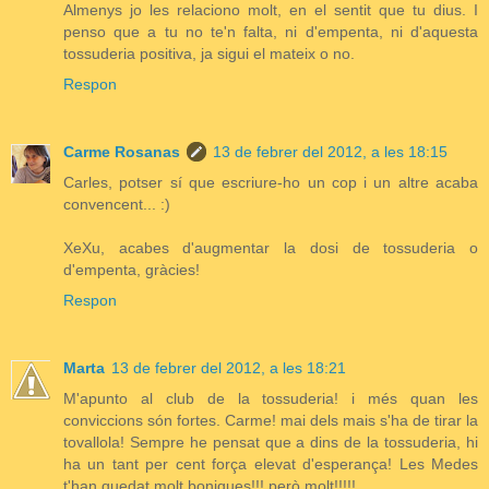
Almenys jo les relaciono molt, en el sentit que tu dius. I
penso que a tu no te'n falta, ni d'empenta, ni d'aquesta
tossuderia positiva, ja sigui el mateix o no.
Respon
Carme Rosanas
13 de febrer del 2012, a les 18:15
Carles, potser sí que escriure-ho un cop i un altre acaba
convencent... :)
XeXu, acabes d'augmentar la dosi de tossuderia o
d'empenta, gràcies!
Respon
Marta
13 de febrer del 2012, a les 18:21
M'apunto al club de la tossuderia! i més quan les
conviccions són fortes. Carme! mai dels mais s'ha de tirar la
tovallola! Sempre he pensat que a dins de la tossuderia, hi
ha un tant per cent força elevat d'esperança! Les Medes
t'han quedat molt boniques!!! però molt!!!!!