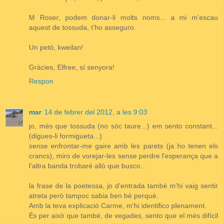
M Roser, podem donar-li molts noms... a mi m'escau
aquest de tossuda, t'ho asseguro.
Un petó, kweilan!
Gràcies, Elfree, sí senyora!
Respon
mar
14 de febrer del 2012, a les 9:03
jo, més que tossuda (no sóc taure...) em sento constant...
(digues-li formigueta...)
sense enfrontar-me gaire amb les parets (ja ho tenen els
crancs), miro de vorejar-les sense perdre l'esperança que a
l'altra banda trobaré allò que busco...
la frase de la poetessa, jo d'entrada també m'hi vaig sentir
atreta però tampoc sabia ben bé perquè.
Amb la teva explicació Carme, m'hi identifico plenament.
És per això que també, de vegades, sento que el més difícil