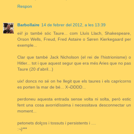
Respon
Barbollaire
14 de febrer del 2012, a les 13:39
eii! jo també sóc Taure... com Lluís Llach, Shakespeare,
Orson Wells, Freud, Fred Astaire o Søren Kierkegaard per
exemple...
Clar que també Jack Nicholson (el rei de l'histrionisme) o
Hitler... tot i que aquest segur que era més Aries que no pas
Taure (20 d'abril...)
uix! doncs no sé on he llegit que els taures i els capricorns
es porten la mar de bé... X¬DDDD...
perdoneu aquesta entrada sense volta ni solta, però estic
fent una cosa avorridíssima i necessitava desconnectar un
moment...
petonets dolços i tossuts i persistents i ....
:¬)***