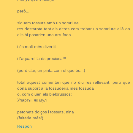
però...
siguem tossuts amb un somriure...
res destarota tant als altres com trobar un somriure allà on
ells hi posarien una arrufada...
i és molt més divertit...
i l'aquarel.la és preciosa!!!
(però clar, un pinta com el que és...)
total aquest comentari que no diu res rellevant, però que
dona suport a la tossuderia més tossuda
o, com diuen els bielorussos:
Упарты, як мул
petonets dolços i tossuts, nina
(faltaria més!)
Respon