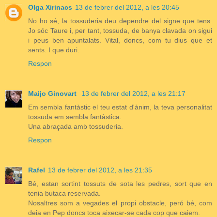
Olga Xirinacs
13 de febrer del 2012, a les 20:45
No ho sé, la tossuderia deu dependre del signe que tens.
Jo sóc Taure i, per tant, tossuda, de banya clavada on sigui
i peus ben apuntalats. Vital, doncs, com tu dius que et
sents. I que duri.
Respon
Maijo Ginovart
13 de febrer del 2012, a les 21:17
Em sembla fantàstic el teu estat d'ànim, la teva personalitat
tossuda em sembla fantàstica.
Una abraçada amb tossuderia.
Respon
Rafel
13 de febrer del 2012, a les 21:35
Bé, estan sortint tossuts de sota les pedres, sort que en
tenia butaca reservada.
Nosaltres som a vegades el propi obstacle, peró bé, com
deia en Pep doncs toca aixecar-se cada cop que caiem.