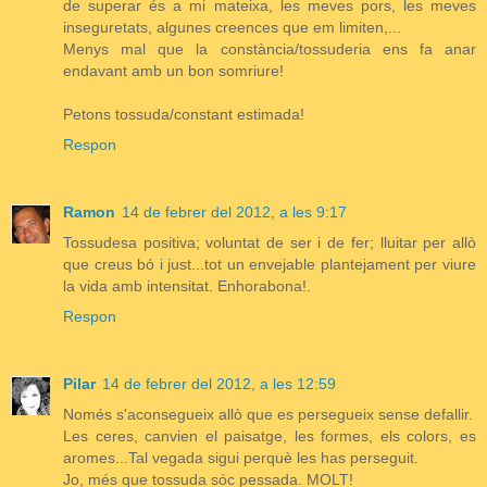
de superar és a mi mateixa, les meves pors, les meves
inseguretats, algunes creences que em limiten,...
Menys mal que la constància/tossuderia ens fa anar
endavant amb un bon somriure!
Petons tossuda/constant estimada!
Respon
Ramon
14 de febrer del 2012, a les 9:17
Tossudesa positiva; voluntat de ser i de fer; lluitar per allò
que creus bó i just...tot un envejable plantejament per viure
la vida amb intensitat. Enhorabona!.
Respon
Pilar
14 de febrer del 2012, a les 12:59
Només s'aconsegueix allò que es persegueix sense defallir.
Les ceres, canvien el paisatge, les formes, els colors, es
aromes...Tal vegada sigui perquè les has perseguit.
Jo, més que tossuda sóc pessada. MOLT!