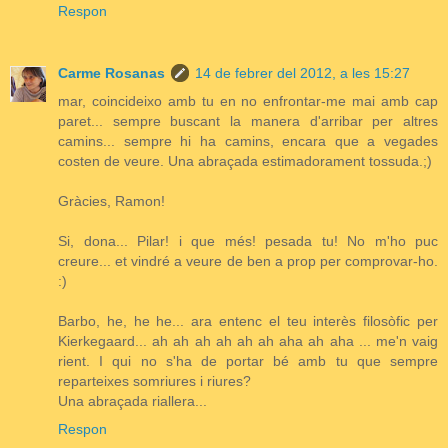
Respon
Carme Rosanas
14 de febrer del 2012, a les 15:27
mar, coincideixo amb tu en no enfrontar-me mai amb cap
paret... sempre buscant la manera d'arribar per altres
camins... sempre hi ha camins, encara que a vegades
costen de veure. Una abraçada estimadorament tossuda.;)
Gràcies, Ramon!
Si, dona... Pilar! i que més! pesada tu! No m'ho puc
creure... et vindré a veure de ben a prop per comprovar-ho.
:)
Barbo, he, he he... ara entenc el teu interès filosòfic per
Kierkegaard... ah ah ah ah ah ah aha ah aha ... me'n vaig
rient. I qui no s'ha de portar bé amb tu que sempre
reparteixes somriures i riures?
Una abraçada riallera...
Respon