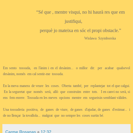
“Sé que , mentre visqui, no hi haurà res que em
justifiqui,
perquè jo mateixa en sóc el propi obstacle.”
Wislawa Szymborska
Em sento tossuda, en l'ànim i en el desànim... o millor dit: per acabar qualsevol
desànim, només em cal sentir-me tossuda.
En la meva manera de veure les coses. Oberta també, per replantejar tot el que calgui.
En la seguretat que només serà, allò que
construïm
entre tots. I en canvi no serà, si
ens fem enrere. Tossuda en les meves opcions mentre em segueixin semblant vàlides.
Una tossuderia positiva, de ganes de viure, de ganes d'ajudar, de ganes d'estimar... i
de no llençar la tovallola... malgrat que no sempre les coses surtin bé.
Carme Rosanas
a
12:32