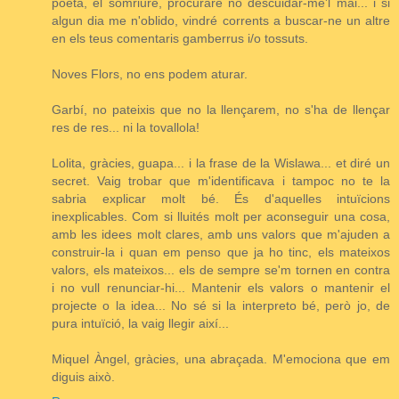
poeta, el somriure, procuraré no descuidar-me'l mai... i si
algun dia me n'oblido, vindré corrents a buscar-ne un altre
en els teus comentaris gamberrus i/o tossuts.
Noves Flors, no ens podem aturar.
Garbí, no pateixis que no la llençarem, no s'ha de llençar
res de res... ni la tovallola!
Lolita, gràcies, guapa... i la frase de la Wislawa... et diré un
secret. Vaig trobar que m'identificava i tampoc no te la
sabria explicar molt bé. És d'aquelles intuïcions
inexplicables. Com si lluités molt per aconseguir una cosa,
amb les idees molt clares, amb uns valors que m'ajuden a
construir-la i quan em penso que ja ho tinc, els mateixos
valors, els mateixos... els de sempre se'm tornen en contra
i no vull renunciar-hi... Mantenir els valors o mantenir el
projecte o la idea... No sé si la interpreto bé, però jo, de
pura intuïció, la vaig llegir així...
Miquel Àngel, gràcies, una abraçada. M'emociona que em
diguis això.